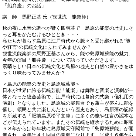
新
「船弁慶」のお話」
日
時
講 師 馬野正基 氏（観世流 能楽師）
:
秋の夜に水音の調べが響く四明荘で 島原の能楽の歴史にそ
っと耳をかたむけるひととき・・・
私たちが暮らす島原に江戸時代から脈々と受け継がれる‘能
や狂言’の伝統文化にふれてみませんか？
観世流能楽師の馬野正基さんから、能や島原城薪能の魅力、
今年の演目「船弁慶」について語っていただきます。
素晴らしい日本の伝統文化と島原の歴史と自然の豊かさをゆ
っくり味わってみませんか？
＜島原の能楽の歴史と島原城薪能＞
日本が世界に誇る伝統芸能「能楽」は舞踏と音楽と演劇が一
体となった総合芸術で、江戸時代には幕府の式楽（儀礼用の
演劇）となりました。島原城の能舞台でも藩主が盛んに能を
催し、領民と共に楽しんだという歴史もあり、島原藩の記録
を所蔵する「肥前島原松平文庫」に多くの能や狂言の謡本な
どが伝えられています。またその伝統を継承するために昭和
５８年からは毎年秋に島原城天守閣前で「島原城薪能」が開
催され、今年は４１回目の開催になります。平成１６年から