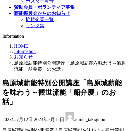
ポスター今昔
賛助会員・ボランティア募集
薪能振興会からのお知らせ
協賛企業一覧
リンク集
Information
HOME
Information
お知らせ
島原城薪能特別公開講座「島原城薪能を味わう～観世
流能「船弁慶」のお話」
島原城薪能特別公開講座「島原城薪能
を味わう～観世流能「船弁慶」のお
話」
最
2023年7月12日
2023年7月12日
admin_takiginou
終
更
島原城薪能特別公開講座「島原城薪能を味わう～観世流能