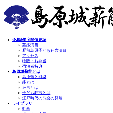
コ
ナ
ン
ビ
テ
ゲ
ン
ー
ツ
シ
へ
ョ
ス
ン
令和8年度開催要項
キ
に
薪能演目
ッ
移
肥前島原子ども狂言演目
プ
動
アクセス
物販・お弁当
宿泊者特典
島原城薪能とは
島原藩と能楽
能とは
狂言とは
子ども狂言とは
江戸時代の能楽の発展
ライブラリ
動画