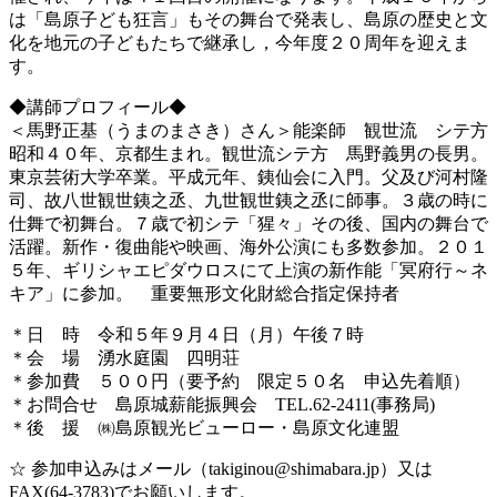
は「島原子ども狂言」もその舞台で発表し、島原の歴史と文
化を地元の子どもたちで継承し，今年度２０周年を迎えま
す。
◆講師プロフィール◆
＜馬野正基（うまのまさき）さん＞能楽師 観世流 シテ方
昭和４０年、京都生まれ。観世流シテ方 馬野義男の長男。
東京芸術大学卒業。平成元年、銕仙会に入門。父及び河村隆
司、故八世観世銕之丞、九世観世銕之丞に師事。３歳の時に
仕舞で初舞台。７歳で初シテ「猩々」その後、国内の舞台で
活躍。新作・復曲能や映画、海外公演にも多数参加。２０１
５年、ギリシャエピダウロスにて上演の新作能「冥府行～ネ
キア」に参加。 重要無形文化財総合指定保持者
＊日 時 令和５年９月４日（月）午後７時
＊会 場 湧水庭園 四明荘
＊参加費 ５００円（要予約 限定５０名 申込先着順）
＊お問合せ 島原城薪能振興会 TEL.62-2411(事務局)
＊後 援 ㈱島原観光ビューロー・島原文化連盟
☆ 参加申込みはメール（takiginou@shimabara.jp）又は
FAX(64-3783)でお願いします。