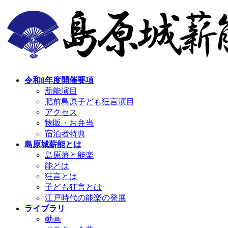
コ
ナ
ン
ビ
テ
ゲ
ン
ー
ツ
シ
へ
ョ
ス
ン
令和8年度開催要項
キ
に
薪能演目
ッ
移
肥前島原子ども狂言演目
プ
動
アクセス
物販・お弁当
宿泊者特典
島原城薪能とは
島原藩と能楽
能とは
狂言とは
子ども狂言とは
江戸時代の能楽の発展
ライブラリ
動画