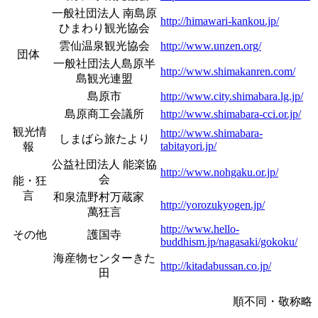
一般社団法人 南島原
http://himawari-kankou.jp/
ひまわり観光協会
雲仙温泉観光協会
http://www.unzen.org/
団体
一般社団法人島原半
http://www.shimakanren.com/
島観光連盟
島原市
http://www.city.shimabara.lg.jp/
島原商工会議所
http://www.shimabara-cci.or.jp/
観光情
http://www.shimabara-
しまばら旅たより
tabitayori.jp/
報
公益社団法人 能楽協
http://www.nohgaku.or.jp/
会
能・狂
言
和泉流野村万蔵家
http://yorozukyogen.jp/
萬狂言
http://www.hello-
その他
護国寺
buddhism.jp/nagasaki/gokoku/
海産物センターきた
http://kitadabussan.co.jp/
田
順不同・敬称略