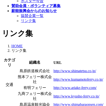
ポスター今昔
賛助会員・ボランティア募集
薪能振興会からのお知らせ
協賛企業一覧
リンク集
リンク集
HOME
リンク集
カテゴ
組織名
URL
リ
島原鉄道株式会社
http://www.shimatetsu.co.jp/
熊本フェリー株式会
http://www.kumamotoferry.co.jp/
社
交通
有明フェリー
http://www.ariake-ferry.com/
九商フェリー株式会
http://www.kyusho-ferry.co.jp/
社
島原温泉観光協会
http://www.shimabaraonsen.com/