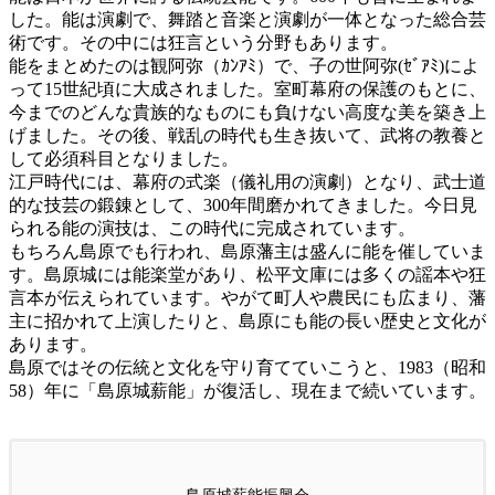
した。能は演劇で、舞踏と音楽と演劇が一体となった総合芸
術です。その中には狂言という分野もあります。
能をまとめたのは観阿弥（ｶﾝｱﾐ）で、子の世阿弥(ｾﾞｱﾐ)によ
って15世紀頃に大成されました。室町幕府の保護のもとに、
今までのどんな貴族的なものにも負けない高度な美を築き上
げました。その後、戦乱の時代も生き抜いて、武将の教養と
して必須科目となりました。
江戸時代には、幕府の式楽（儀礼用の演劇）となり、武士道
的な技芸の鍛錬として、300年間磨かれてきました。今日見
られる能の演技は、この時代に完成されています。
もちろん島原でも行われ、島原藩主は盛んに能を催していま
す。島原城には能楽堂があり、松平文庫には多くの謡本や狂
言本が伝えられています。やがて町人や農民にも広まり、藩
主に招かれて上演したりと、島原にも能の長い歴史と文化が
あります。
島原ではその伝統と文化を守り育てていこうと、1983（昭和
58）年に「島原城薪能」が復活し、現在まで続いています。