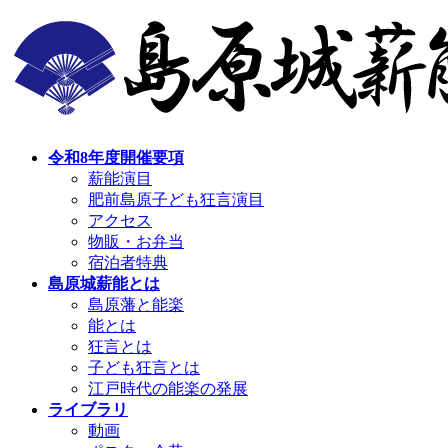
コ
ナ
ン
ビ
テ
ゲ
ン
ー
ツ
シ
へ
ョ
ス
ン
令和8年度開催要項
キ
に
薪能演目
ッ
移
肥前島原子ども狂言演目
プ
動
アクセス
物販・お弁当
宿泊者特典
島原城薪能とは
島原藩と能楽
能とは
狂言とは
子ども狂言とは
江戸時代の能楽の発展
ライブラリ
動画