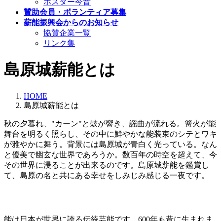
ポスター今昔
賛助会員・ボランティア募集
薪能振興会からのお知らせ
協賛企業一覧
リンク集
島原城薪能とは
HOME
島原城薪能とは
秋の夕暮れ、"カーン"と鼓が響き、謡曲が流れる。篝火が能
舞台を明るく照らし、その中に鮮やかな能装束のシテとワキ
が雅やかに舞う。背景には島原城が青白く光っている。なん
と優美で幽玄な世界であろうか。数百年の時空を超えて、今
その世界に浸ることが出来るのです。島原城薪能を鑑賞し
て、島原の名と共にある幸せをしみじみ感じる一夜です。
能は日本が世界に誇る伝統芸能です。600年も昔に生まれま