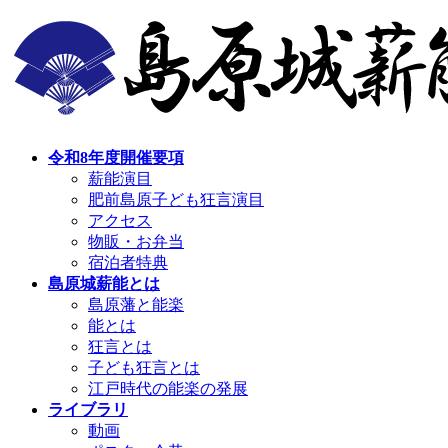
コ
ナ
ン
ビ
テ
ゲ
ン
ー
ツ
シ
へ
ョ
ス
ン
令和8年度開催要項
キ
に
薪能演目
ッ
移
肥前島原子ども狂言演目
プ
動
アクセス
物販・お弁当
宿泊者特典
島原城薪能とは
島原藩と能楽
能とは
狂言とは
子ども狂言とは
江戸時代の能楽の発展
ライブラリ
動画