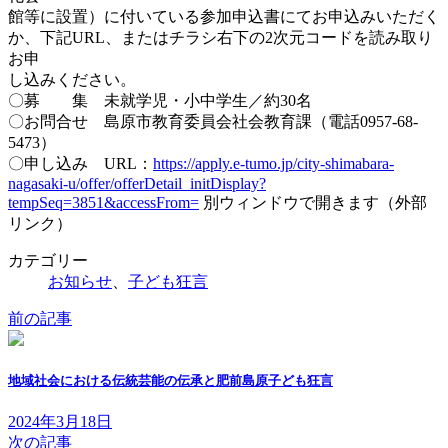
館等に設置）に付いている参加申込書にてお申込みいただく
か、下記URL、またはチラシ右下の2次元コードを読み取り
お申
し込みください。
〇募 集 未就学児・小中学生／約30名
〇お問合せ 島原市教育委員会社会教育課（電話0957-68-
5473）
〇申し込み URL：
https://apply.e-tumo.jp/city-shimabara-
nagasaki-u/offer/offerDetail_initDisplay?
tempSeq=3851&accessFrom=
別ウィンドウで開きます（外部
リンク）
カテゴリー
お知らせ
、
子ども狂言
前の記事
地域社会における伝統芸能の伝承と肥前島原子ども狂言
2024年3月18日
次の記事