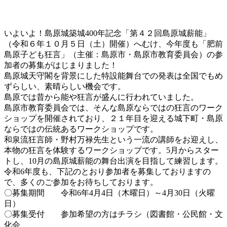
新
日
時
いよいよ！島原城築城400年記念「第４２回島原城薪能」
:
（令和６年１０月５日（土）開催）へむけ、今年度も「肥前
島原子ども狂言」（主催：島原市・島原市教育委員会）の参
加者の募集がはじまりました！
島原城天守閣を背景にした特設能舞台での発表は全国でもめ
ずらしい、素晴らしい機会です。
島原では昔から能や狂言が盛んに行われていました。
島原市教育委員会では、そんな島原ならではの狂言のワーク
ショップを開催されており、２１年目を迎える城下町・島原
ならではの伝統あるワークショップです。
和泉流狂言師・野村万禄先生という一流の講師をお迎えし、
本物の狂言を体験するワークショップです。5月からスター
トし、10月の島原城薪能の舞台出演を目指して練習します。
令和6年度も、下記のとおり参加者を募集しておりますの
で、多くのご参加をお待ちしております。
〇募集期間 令和6年4月4日（木曜日）～4月30日（火曜
日）
〇募集受付 参加希望の方はチラシ（図書館・公民館・文
化会