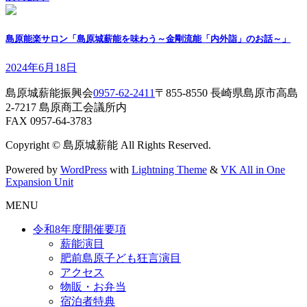
島原能楽サロン「島原城薪能を味わう～金剛流能「内外詣」のお話～」
2024年6月18日
島原城薪能振興会
0957-62-2411
〒855-8550 長崎県島原市高島
2-7217 島原商工会議所内
FAX 0957-64-3783
Copyright © 島原城薪能 All Rights Reserved.
Powered by
WordPress
with
Lightning Theme
&
VK All in One
Expansion Unit
MENU
令和8年度開催要項
薪能演目
肥前島原子ども狂言演目
アクセス
物販・お弁当
宿泊者特典