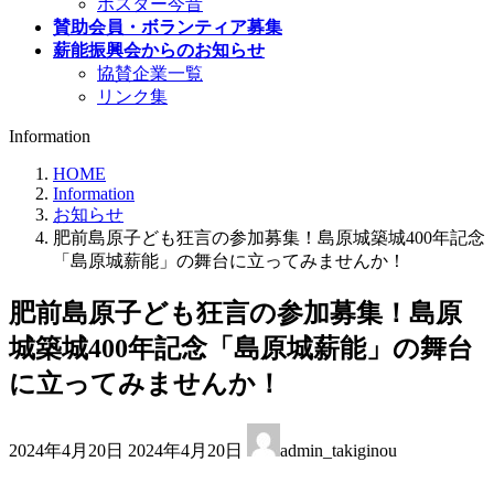
ポスター今昔
賛助会員・ボランティア募集
薪能振興会からのお知らせ
協賛企業一覧
リンク集
Information
HOME
Information
お知らせ
肥前島原子ども狂言の参加募集！島原城築城400年記念
「島原城薪能」の舞台に立ってみませんか！
肥前島原子ども狂言の参加募集！島原
城築城400年記念「島原城薪能」の舞台
に立ってみませんか！
最
2024年4月20日
2024年4月20日
admin_takiginou
終
更