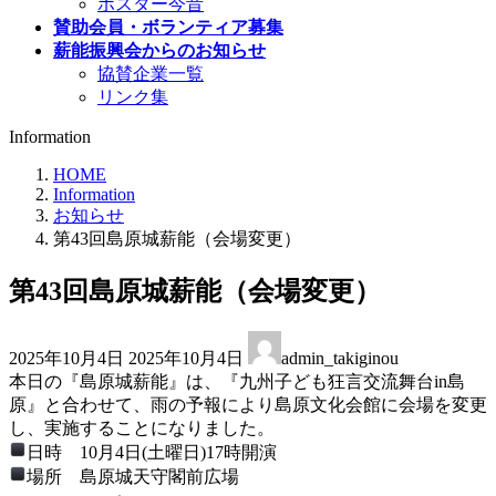
ポスター今昔
賛助会員・ボランティア募集
薪能振興会からのお知らせ
協賛企業一覧
リンク集
Information
HOME
Information
お知らせ
第43回島原城薪能（会場変更）
第43回島原城薪能（会場変更）
最
2025年10月4日
2025年10月4日
admin_takiginou
終
本日の『島原城薪能』は、『九州子ども狂言交流舞台in島
更
原』と合わせて、雨の予報により島原文化会館に会場を変更
新
し、実施することになりました。
日
日時 10月4日(土曜日)17時開演
時
場所 島原城天守閣前広場
: