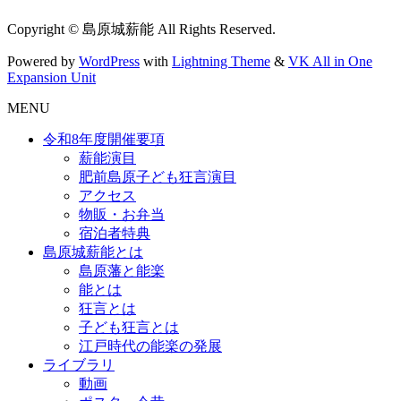
Copyright © 島原城薪能 All Rights Reserved.
Powered by
WordPress
with
Lightning Theme
&
VK All in One
Expansion Unit
MENU
令和8年度開催要項
薪能演目
肥前島原子ども狂言演目
アクセス
物販・お弁当
宿泊者特典
島原城薪能とは
島原藩と能楽
能とは
狂言とは
子ども狂言とは
江戸時代の能楽の発展
ライブラリ
動画