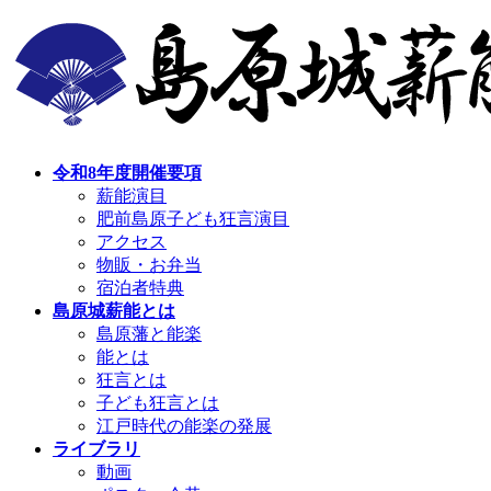
コ
ナ
ン
ビ
テ
ゲ
ン
ー
ツ
シ
へ
ョ
ス
ン
令和8年度開催要項
キ
に
薪能演目
ッ
移
肥前島原子ども狂言演目
プ
動
アクセス
物販・お弁当
宿泊者特典
島原城薪能とは
島原藩と能楽
能とは
狂言とは
子ども狂言とは
江戸時代の能楽の発展
ライブラリ
動画