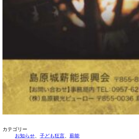
カテゴリー
お知らせ
、
子ども狂言
、
薪能